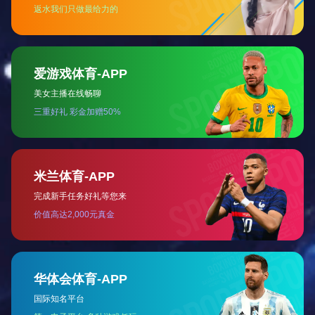
JWBS半自动全伺服发夹型长U弯管...
CHOOSE JINGFENG
INTELLIGENT, CHOOSE A
PROFESSIONAL HEAT
EXCHANGER EQUIPMENT
SUPPLIER
选择专业的换热器成
套设备供应商
选择精丰智能，选择专业，我们竭诚提供
专业的技术、优质的产品、满意的服务
立即咨询
180-1841-8999