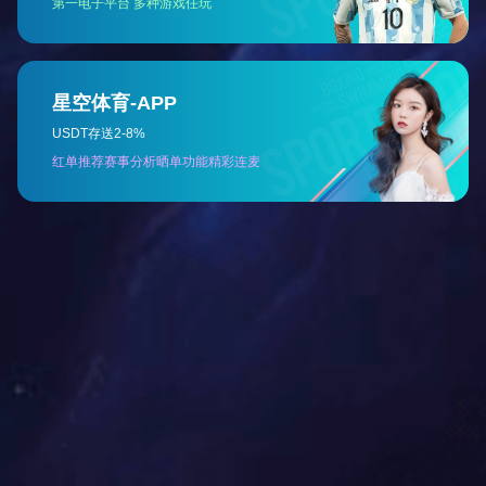
专业化发展模式优势
Advantages of Professional Development Model
公司在产品路线方面坚持专注于机器质量与售后，走出了在专业化基础上
实现规模化发展的道路。产品的专业化带来了技术、设备以及市场的专业
化，在对未来的战略规划中，公司将继续坚持这一发展模式。
规模化生产优势
IMPROVE THE BETTER PRODUCTION EFFICIENCY
公司自成立以来专业从事换热器成套设备、非标自动化设备的研发、制
造、销售和服务，具有明显的先发优势，目前已形成了完整的高速翅片冲
压生产线，其生产的各种设备可以满足家用、商用空调，冷藏冷冻机组，
空气能热泵等行业的一站式采购需求。