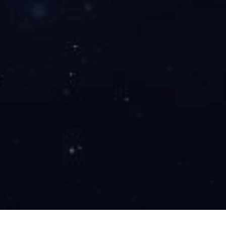
走进精丰
科学管理，励精图治，致力于提高产品质量
开云网页版·官方版在线登入
开云网页版·官方版在线登入位于江苏省南通市，是一家专业从事换热器
成套设备、非标自动化设备研发、制造、销售和服务的技术型企业。我公
司秉承“精益求精、锐意创新”的宗旨，先后研发生产出了高速翅片冲压生
产线、胀管机、弯管机、校直切割机、换热器折弯机及其他相关管端配套
设备。产品具有外观美观、自动化程度高、精度等级高、人性化操作体验
等优点。能够满足家用、商用空调，冷藏冷冻机组，空气能热泵等行业的
一站式采购需求。
查看详情+
公司简介